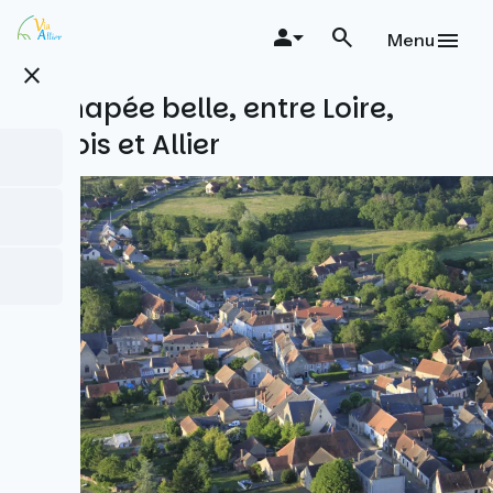
Skip
to
Menu
main
close
content
L'échapée belle, entre Loire,
Aubois et Allier