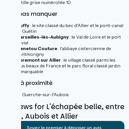
une pastille grise numérotée 10
À ne pas manquer
Cuffy
: le site classé du bec d'Allier et le pont-canal
du Guétin
Marseilles-lès-Aubigny
: le Val de Loire et le port
fluvial
Menetou Couture
: l'abbaye cistercienne de
Fontmorigny
Apremont sur Allier
: le village classé parmi les
plus beaux de France et le parc floral classé jardin
remarquable
Gare à proximité
La Guerche-sur-l'Aubois
Reviews for L'échapée belle, entre
Loire, Aubois et Allier
Soyez le premier à déposer un avis.