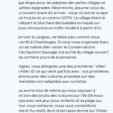
magnifique étape pour les adeptes des petits villages et
des chouettes baignades. Néanmoins, assurez-vous du
gîte et du couvert avant d’y arriver : nous n’y avons vu que
deux food-trucks et un centre UCPA. Le village étant le
point de départ le plus haut des balades en kayak sur
l’Allier, nous retrouvons un trafic modéré à partir d’ici.
Avant d’arriver à Langeac, ne faites pas comme nous :
faites un arrêt à Chanteuges. Si vous vous organisez bien,
vous pourriez même aller visiter le Conservatoire
National du Saumon Sauvage, à la sortie du village (ouvert
aux visites certains jours de la semaine).
Avec Langeac, vous atteignez une des premières “villes”
de la Via Allier. Et ce qui vient parfois avec : vos premières
cohabitations avec des voitures pressées sur des
départementales non adaptées aux cyclistes.
Mais nous avons tout de même pu nous reposer à
l’ombre et loin des bruits des voitures sur l’île d’Amour,
coin sympa avec ses jeux pour enfants et sa plage sur
l’Allier. Pour vous restaurer, nous vous conseillons
franchement Au restô, dont la terrasse donne sur l’Allier.