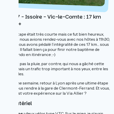
Jour 7 - Issoire - Vic-le-Comte : 17 km
300 D+
Cette étape était très courte mais ce fut bien heureux,
puisque nous avions rendez-vous avec nos hôtes à 11h30,
et que nous avons pédalé l’intégralité de ces 17 km… sous
la pluie ! Il fallait bien ça pour finir notre baptême de
vélo-rando en itinérance ;-)
Ce n’est pas la pluie, par contre, qui nous a gâché cette
étape, mais un trafic trop important à nos yeux, entre les
deux villes.
Dans une semaine, retour à Lyon après une ultime étape
pour nous rendre à la gare de Clermont-Ferrand. Et vous,
quelle est votre expérience sur la Via Allier ?
Le matériel
Les vélos
:
deux vélos type VTC. Sur le mien, je n’avais