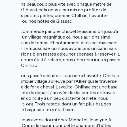
chauffons beaucoup plus vite avec chaque mètre de
dénivelé ! Aussi, cela nous a permis de profiter de
quelques petites perles, comme Chilhac, Lavoûte-
Chilhac, ou nos hôtes de Blassac.
L’étape commence par une chouette ascension jusqu'à
Chilhac, un village magnifique où nous aurions aimé
passer plus de temps. Et notamment dans ce charmant
petit bar, l’Embuscade, où nous avons pris un café mais
nous serions bien restés déjeuner (pensez à réserver !).
Si le parcours était à refaire, nous chercherions à passer
la nuit à Chilhac.
Nous avons passé ensuite la journée à Lavoûte-Chilhac,
ce magnifique village abreuvé par l’Allier qui le traverse
en forme de fer à cheval. Lavoûte-Chilhac est une base
importante de départ / arrivée de descentes en kayak
sur l’Allier, donc il y a un peu d’activité (en été, nous
précise-t-on). Trois restos, dont un fait plus bar, des
points de baignade, on y était bien.
Le soir, nous avons dormi chez Michel et Joselyne, à
Blassac. Coup de cœur pour cette chambre d’hôtes