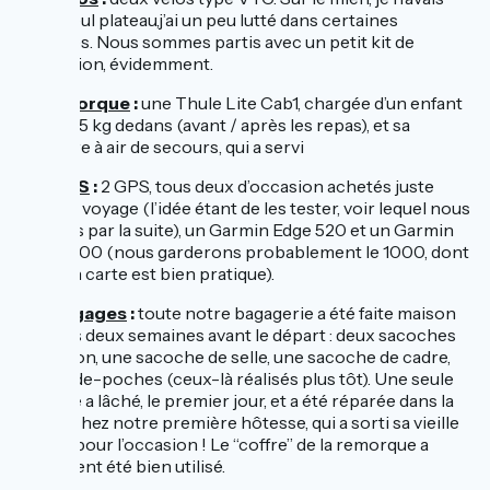
qu’un seul plateau,j’ai un peu lutté dans certaines
montées. Nous sommes partis avec un petit kit de
réparation, évidemment.
La remorque
:
une Thule Lite Cab1, chargée d’un enfant
de 12 à 15 kg dedans (avant / après les repas), et sa
chambre à air de secours, qui a servi
Les GPS
:
2 GPS, tous deux d’occasion achetés juste
avant le voyage (l’idée étant de les tester, voir lequel nous
gardons par la suite), un Garmin Edge 520 et un Garmin
Edge 1000 (nous garderons probablement le 1000, dont
la vision carte est bien pratique).
Les bagages
:
toute notre bagagerie a été faite maison
dans les deux semaines avant le départ : deux sacoches
de guidon, une sacoche de selle, une sacoche de cadre,
deux vide-poches (ceux-là réalisés plus tôt). Une seule
couture a lâché, le premier jour, et a été réparée dans la
foulée chez notre première hôtesse, qui a sorti sa vieille
Singer pour l’occasion ! Le “coffre” de la remorque a
également été bien utilisé.