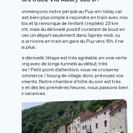
Nous commençons notre périple au Puy-en-Velay car
celui-ci est bien plus simple à rejoindre en train avec nos
deux vélos et la remorque de l’enfant (repliée). 23 km
seulement, mais du dénivelé positif constant de bout en
bout ! Avec un départ seulement dans l’après-midi, vu
que nous arrivons en train en gare du Puy vers 15h, il ne
fallait pas plus.
Malgré le dénivelé, l’étape est très agréable, en voie verte
tout le long avec de longs tunnels au début, très
chouettes ! Petit point d’attention, vous ne croiserez
aucun commerce / bourg de village, donc prévoyez vos
ravitaillements. Notre chambre d’hôte du soir est très
agréable, et dès les premières heures, nous passons bien
en mode vacances.