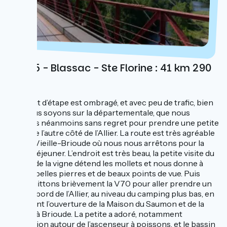
Jour 5 - Blassac - Ste Florine : 41 km 290
D+
Le début d’étape est ombragé, et avec peu de trafic, bien
que nous soyons sur la départementale, que nous
quittons néanmoins sans regret pour prendre une petite
route de l’autre côté de l’Allier. La route est très agréable
jusque Vieille-Brioude où nous nous arrêtons pour la
pause déjeuner. L’endroit est très beau, la petite visite du
musée de la vigne détend les mollets et nous donne à
voir de belles pierres et de beaux points de vue. Puis
nous quittons brièvement la V70 pour aller prendre un
café au bord de l’Allier, au niveau du camping plus bas, en
attendant l’ouverture de la Maison du Saumon et de la
Rivière à Brioude. La petite a adoré, notamment
l’animation autour de l’ascenseur à poissons, et le bassin